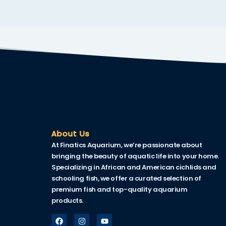
nel
nel
nel
nel
About Us
At Finatics Aquarium, we’re passionate about
bringing the beauty of aquatic life into your home.
nel
Specializing in African and American cichlids and
schooling fish, we offer a curated selection of
nel
premium fish and top-quality aquarium
products.
nel
nel