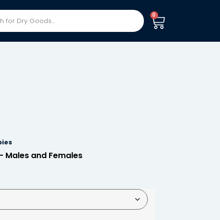
0
pies
– Males and Females