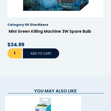
nel
nel
Category
UV Sterilizers
nel
Mini Green Killing Machine 3W Spare Bulb
nel
$
34.99
nel
nel
ADD TO CART
nel
nel
nel
YOU MAY ALSO LIKE
nel
nel
nel