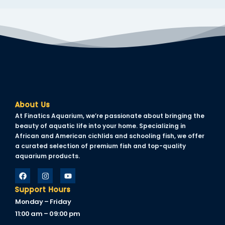
nel
nel
nel
nel
nel
nel
About Us
At Finatics Aquarium, we’re passionate about bringing the
nel
beauty of aquatic life into your home. Specializing in
African and American cichlids and schooling fish, we offer
nel
a curated selection of premium fish and top-quality
aquarium products.
nel
nel
Support Hours
nel
Monday – Friday
11:00 am – 09:00 pm