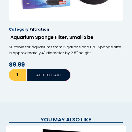
nel
nel
Category
Filtration
nel
Aquarium Sponge Filter, Small Size
nel
Suitable for aquariums from 5 gallons and up. Sponge size
nel
is approximately 4″ diameter by 2.5″ height.
$
9.99
nel
nel
ADD TO CART
nel
nel
nel
YOU MAY ALSO LIKE
ın al
ın al