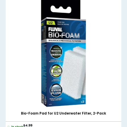
nel
nel
nel
nel
nel
nel
nel
nel
nel
nel
Bio-Foam Pad for U2 Underwater Filter, 2-Pack
nel
$
4.99
In stock