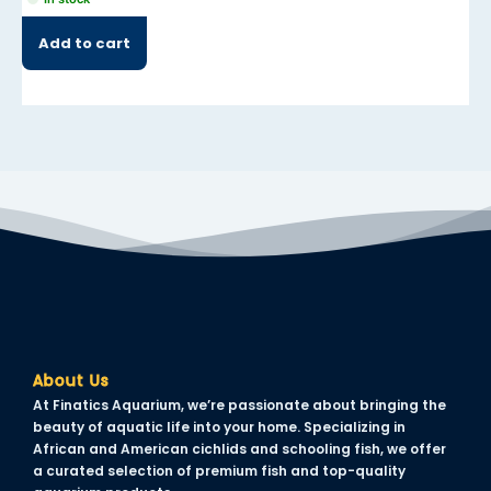
nel
Add to cart
nel
nel
nel
nel
nel
nel
nel
nel
About Us
At Finatics Aquarium, we’re passionate about bringing the
beauty of aquatic life into your home. Specializing in
African and American cichlids and schooling fish, we offer
a curated selection of premium fish and top-quality
nel