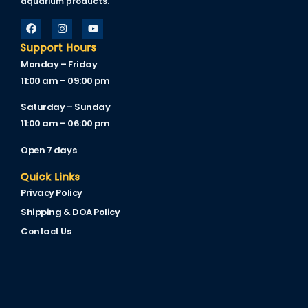
aquarium products.
nel
Support Hours
Monday – Friday
11:00 am – 09:00 pm
nel
Saturday – Sunday
nel
11:00 am – 06:00 pm
nel
Open 7 days
Quick Links
Privacy Policy
Shipping & DOA Policy
nel
Contact Us
nel
nel
nel